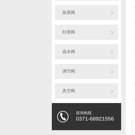
旋塞阀
柱塞阀
疏水阀
调节阀
真空阀
咨询热线
0371-68921556