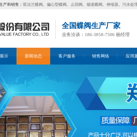
生产和销售：
双法兰蝶阀
、
偏心型蝶阀
、
止回阀
、
烟道蝶阀
、
伸缩器
、
污水处
全国蝶阀生产厂家
业务洽谈：186-3858-7506 杨经理
展示
新闻动态
客户服务
销售网络
应用