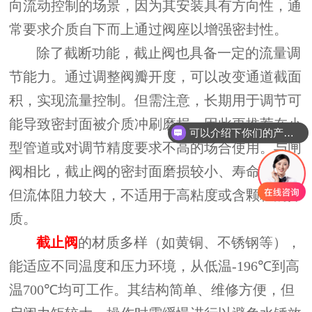
向流动控制的场景，因为其安装具有方向性，通
常要求介质自下而上通过阀座以增强密封性。
除了截断功能，截止阀也具备一定的流量调
节能力。通过调整阀瓣开度，可以改变通道截面
积，实现流量控制。但需注意，长期用于调节可
能导致密封面被介质冲刷磨损，因此更推荐在小
可以介绍下你们的产品么？
型管道或对调节精度要求不高的场合使用。与闸
阀相比，截止阀的密封面磨损较小、寿命较长，
但流体阻力较大，不适用于高粘度或含颗粒的介
质。
截止阀
的材质多样（如黄铜、不锈钢等），
能适应不同温度和压力环境，从低温
-196℃
到高
温
700℃
均可工作。其结构简单、维修方便，但