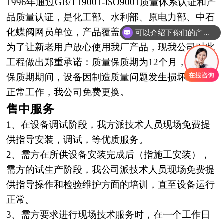
1996年通过GB/T19001-ISO9001质量体
系认证
和产
品质量认证，是化工部、水利部、原电力部、中石
化蝶阀网员单位，产品覆盖全
国，远销
世界各地，
可以介绍下你们的产品么？
为了让新老用户放心使用我厂产品，现我公司对此
工程做出郑重承诺
：
质量保质期
为12个月，在质量
保质
期期间，设备因制
造质量问题发生损坏或不能
正常工作，我公司免费更换。
售中服务
1、在设备调试阶段，我方派技术人员现场免费提
供指导安装，调试，等优质服务。
2、需方在所供设备安装完成后（指施工安装），
需方的试生产阶段，我公司派技术人
员
现场免费提
供指导操作和检验维护方面的培训，直至设备运行
正常。
3、需方要求进行现场技术服务时，在一个工作日