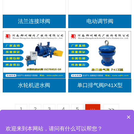
法兰连接球阀
电动调节阀
水轮机进水阀
单口排气阀P41X型
1
2
3
4
5
···
>>
×
欢迎来到本网站，请问有什么可以帮您？
豫ICP备10017893号-4